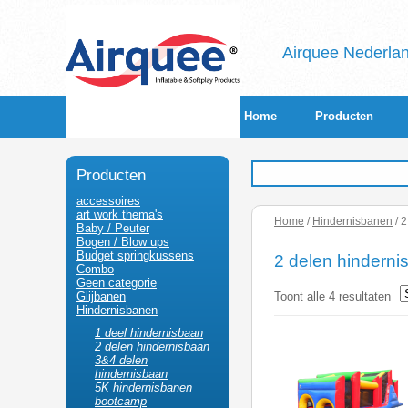
Airquee Nederland
Home
Producten
Producten
accessoires
art work thema's
Home
/
Hindernisbanen
/ 
Baby / Peuter
Bogen / Blow ups
Budget springkussens
2 delen hinderni
Combo
Geen categorie
Toont alle 4 resultaten
Glijbanen
Hindernisbanen
1 deel hindernisbaan
2 delen hindernisbaan
3&4 delen
hindernisbaan
5K hindernisbanen
bootcamp