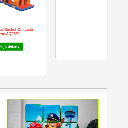
e Rocket Obstacle
rse AQ2589
kijk details