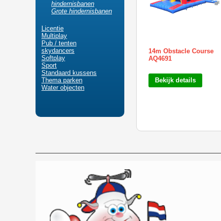
hindernisbanen
Grote hindernisbanen
Licentie
Multiplay
Pub / tenten
skydancers
14m Obstacle Course
Softplay
AQ4691
Sport
Standaard kussens
Thema parken
Bekijk details
Water objecten