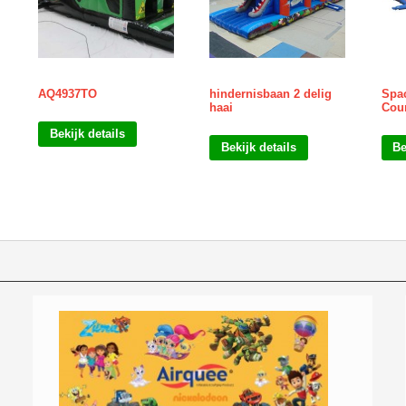
AQ4937TO
hindernisbaan 2 delig
Spac
haai
Cou
Bekijk details
Bekijk details
Be