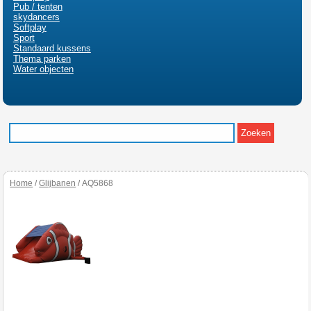
Pub / tenten
skydancers
Softplay
Sport
Standaard kussens
Thema parken
Water objecten
Home
/
Glijbanen
/ AQ5868