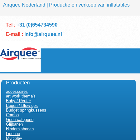
Airquee Nederland | Productie en verkoop van inflatables
Tel :
+31 (0)654734590
E-mail :
info@airquee.nl
Producten
accessoires
art work thema's
Baby / Peuter
Bogen / Blow ups
Budget springkussens
Combo
Geen categorie
Glijbanen
Hindernisbanen
Licentie
Multiplay