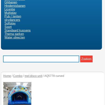
Glijbanen
Hindernisbanen
Licentie
Multiplay
Pub / tenten
skydancers
Softplay
Sport
Standaard kussens
Thema parken
Water objecten
Home
/
Combo
/
met disco unit
/ AQ5778 curved